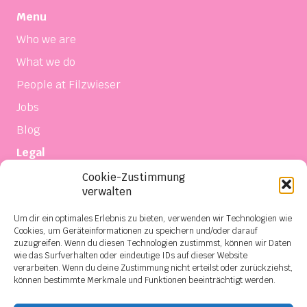
Menu
Who we are
What we do
People at Filzwieser
Jobs
Blog
Legal
Imprint
Cookie-Zustimmung
verwalten
Privacy
Um dir ein optimales Erlebnis zu bieten, verwenden wir Technologien wie
Terms of sale and delivery
Cookies, um Geräteinformationen zu speichern und/oder darauf
Contact
zuzugreifen. Wenn du diesen Technologien zustimmst, können wir Daten
wie das Surfverhalten oder eindeutige IDs auf dieser Website
Social Media
verarbeiten. Wenn du deine Zustimmung nicht erteilst oder zurückziehst,
können bestimmte Merkmale und Funktionen beeinträchtigt werden.