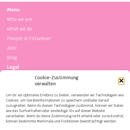
Menu
Who we are
What we do
People at Filzwieser
Jobs
Blog
Legal
Imprint
Cookie-Zustimmung
verwalten
Privacy
Terms of sale and delivery
Um dir ein optimales Erlebnis zu bieten, verwenden wir Technologien wie
Cookies, um Geräteinformationen zu speichern und/oder darauf
Contact
zuzugreifen. Wenn du diesen Technologien zustimmst, können wir Daten
wie das Surfverhalten oder eindeutige IDs auf dieser Website
Social Media
verarbeiten. Wenn du deine Zustimmung nicht erteilst oder zurückziehst,
können bestimmte Merkmale und Funktionen beeinträchtigt werden.