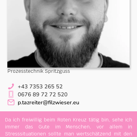
Prozesstechnik Spritzguss
+43 7353 265 52
0676 89 72 72 520
p.tazreiter@filzwieser.eu
Da ich freiwillig beim Roten Kreuz tätig bin, sehe ich
immer das Gute im Menschen, vor allem in
Stresssituationen sollte man wertschätzend mit den