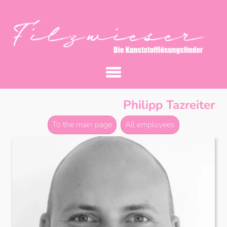
Philipp Tazreiter
To the main page
All employees