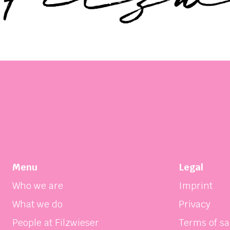
Menu
Legal
Who we are
Imprint
What we do
Privacy
People at Filzwieser
Terms of sa