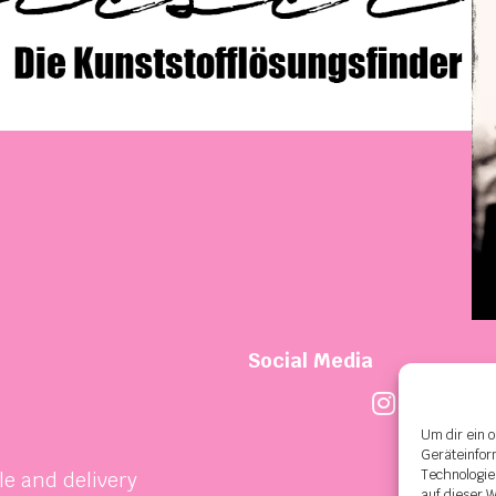
Social Media
Um dir ein 
Geräteinfor
Technologie
le and delivery
auf dieser 