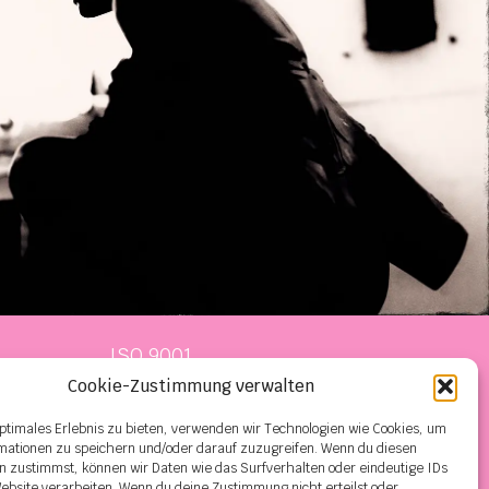
ISO 9001
Cookie-Zustimmung verwalten
ISO 9001 (EN)
optimales Erlebnis zu bieten, verwenden wir Technologien wie Cookies, um
mationen zu speichern und/oder darauf zuzugreifen. Wenn du diesen
n zustimmst, können wir Daten wie das Surfverhalten oder eindeutige IDs
Website verarbeiten. Wenn du deine Zustimmung nicht erteilst oder