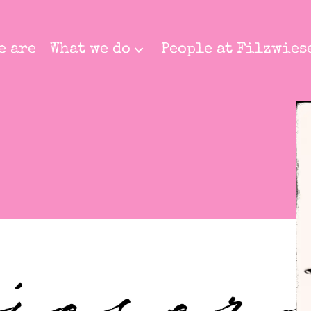
e are
What we do
People at Filzwies