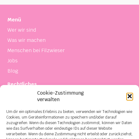
Menü
Wer wir sind
Was wir machen
Menschen bei Filzwieser
Jobs
Blog
Rechtliches
Cookie-Zustimmung
Impressum
verwalten
Datenschutz
Um dir ein optimales Erlebnis zu bieten, verwenden wir Technologien wie
Einkaufsbedingungen
Cookies, um Geräteinformationen zu speichern und/oder darauf
zuzugreifen. Wenn du diesen Technologien zustimmst, können wir Daten
Verkaufs- und Lieferbedingungen
wie das Surfverhalten oder eindeutige IDs auf dieser Website
verarbeiten. Wenn du deine Zustimmung nicht erteilst oder zurückziehst,
Kontakt