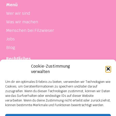
Menü
Wer wir sind
Was wir machen
Menschen bei Filzwieser
Jobs
Blog
Rechtliches
Cookie-Zustimmung
Impressum
verwalten
Datenschutz
Um dir ein optimales Erlebnis zu bieten, verwenden wir Technologien wie
Einkaufsbedingungen
Cookies, um Geräteinformationen zu speichern und/oder darauf
zuzugreifen. Wenn du diesen Technologien zustimmst, können wir Daten
Verkaufs- und Lieferbedingungen
wie das Surfverhalten oder eindeutige IDs auf dieser Website
verarbeiten. Wenn du deine Zustimmung nicht erteilst oder zurückziehst,
Kontakt
können bestimmte Merkmale und Funktionen beeinträchtigt werden.
Social Media