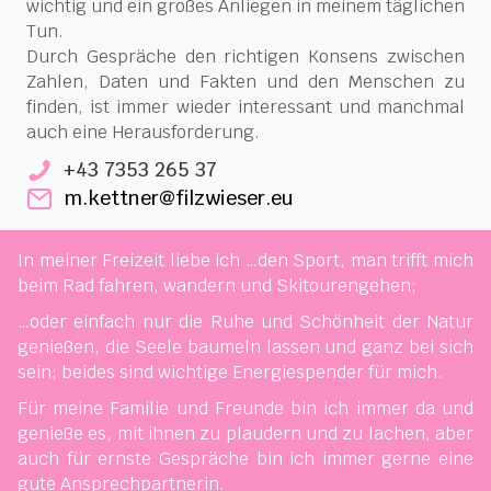
wichtig und ein großes Anliegen in meinem täglichen
Tun.
Durch Gespräche den richtigen Konsens zwischen
Zahlen, Daten und Fakten und den Menschen zu
finden, ist immer wieder interessant und manchmal
auch eine Herausforderung.
+43 7353 265 37
m.kettner@filzwieser.eu
In meiner Freizeit liebe ich …den Sport, man trifft mich
beim Rad fahren, wandern und Skitourengehen;
…oder einfach nur die Ruhe und Schönheit der Natur
genießen, die Seele baumeln lassen und ganz bei sich
sein; beides sind wichtige Energiespender für mich.
Für meine Familie und Freunde bin ich immer da und
genieße es, mit ihnen zu plaudern und zu lachen, aber
auch für ernste Gespräche bin ich immer gerne eine
gute Ansprechpartnerin.